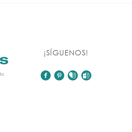
¡SÍGUENOS!
facebook
pinterest
heart
suitcase
nto